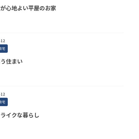
さが心地よい平屋のお家
-12
住宅
漂う住まい
-12
住宅
ルライクな暮らし