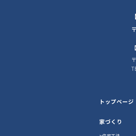
〒
〒
T
トップページ
家づくり
>住宅工法