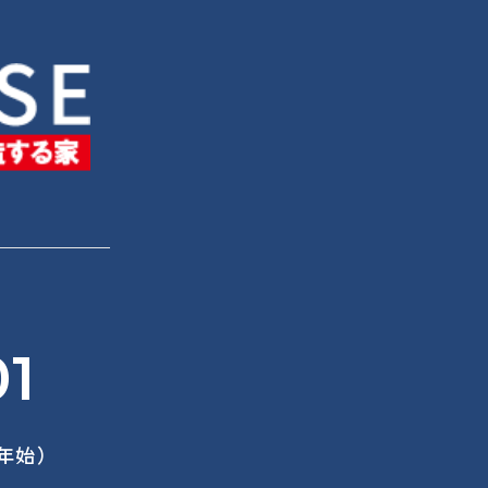
01
末年始）