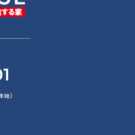
01
末年始）