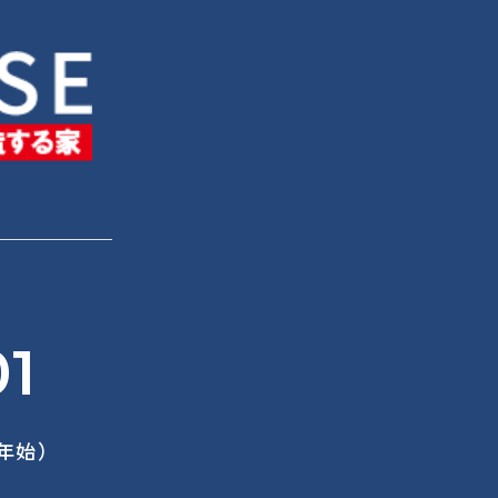
01
末年始）