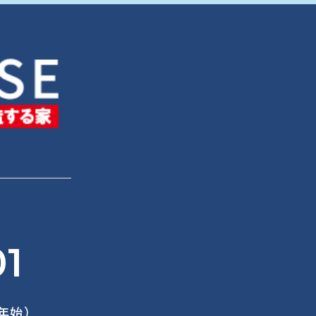
01
末年始）