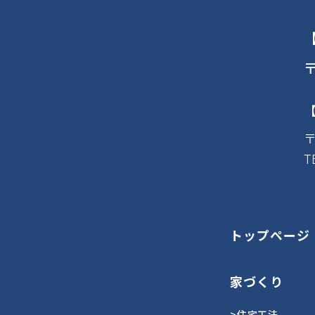
〒
〒
T
トップページ
家づくり
>住宅工法