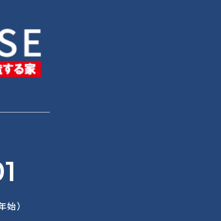
01
末年始）