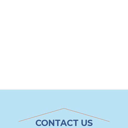
2021-09-30
浴室
【宮崎市 浴室リフォーム】冬の冷え＆ヒートショッ
ク対策に！断熱窓で暖かいお風呂へ｜T様邸
CONTACT US