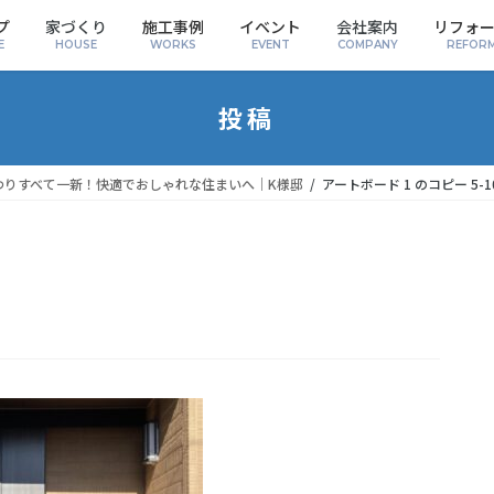
プ
家づくり
施工事例
イベント
会社案内
リフォ
E
HOUSE
WORKS
EVENT
COMPANY
REFOR
投稿
わりすべて一新！快適でおしゃれな住まいへ｜K様邸
アートボード 1 のコピー 5-1