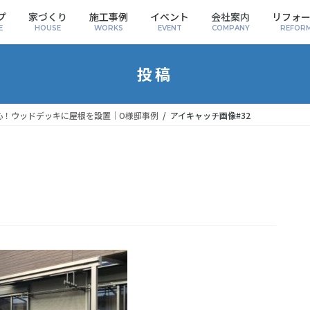
プ
家づくり
施工事例
イベント
会社案内
リフォ
E
HOUSE
WORKS
EVENT
COMPANY
REFOR
投稿
心！ウッドデッキに屋根を設置｜O様邸事例
アイキャッチ画像#32