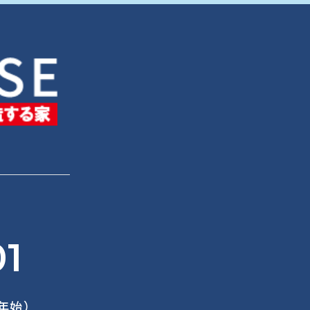
01
末年始）