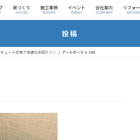
プ
家づくり
施工事例
イベント
会社案内
リフォ
E
HOUSE
WORKS
EVENT
COMPANY
REFOR
投稿
コキュート交換で快適な水回りへ！
アートボード 1-100