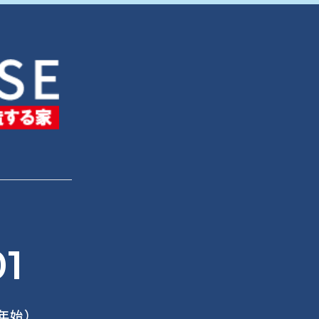
01
末年始）